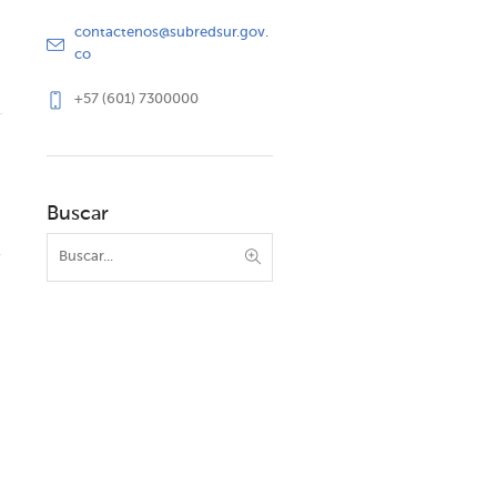
contactenos@subredsur.gov.
co
+57 (601) 7300000
Buscar