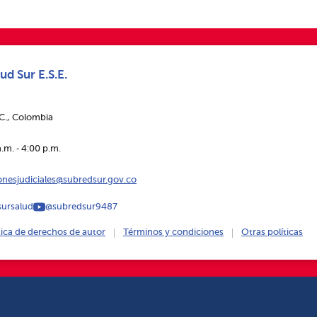
ud Sur E.S.E.
.C., Colombia
.m. ‑ 4:00 p.m.
ionesjudiciales@subredsur.gov.co
ursalud
@subredsur9487
tica de derechos de autor
Términos y condiciones
Otras políticas