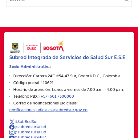
Subred Integrada de Servicios de Salud Sur E.S.E.
Sede Administrativa
Dirección: Carrera 24C #54‑47 Sur, Bogotá D.C., Colombia
Código postal: 110621
Horario de atención: Lunes a viernes de 7:00 a.m. ‑ 4:00 p.m.
Teléfono PBX:
(+57) 601 7300000
Correo de notificaciones judiciales:
notificacionesjudiciales@subredsur.gov.co
@SubRedSur
@subredsursalud
@subredsursalud
@subredsur9487