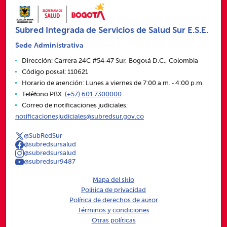
Subred Integrada de Servicios de Salud Sur E.S.E.
Sede Administrativa
Dirección: Carrera 24C #54‑47 Sur, Bogotá D.C., Colombia
Código postal: 110621
Horario de atención: Lunes a viernes de 7:00 a.m. ‑ 4:00 p.m.
Teléfono PBX:
(+57) 601 7300000
Correo de notificaciones judiciales:
notificacionesjudiciales@subredsur.gov.co
@SubRedSur
@subredsursalud
@subredsursalud
@subredsur9487
Mapa del sitio
Política de privacidad
Política de derechos de autor
Términos y condiciones
Otras políticas