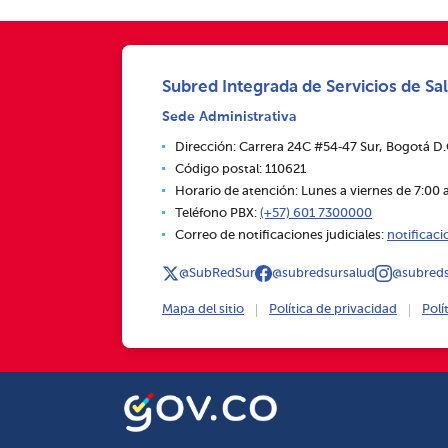
Subred Integrada de Servicios de Sal
Sede Administrativa
Dirección: Carrera 24C #54‑47 Sur, Bogotá D
Código postal: 110621
Horario de atención: Lunes a viernes de 7:00 a
Teléfono PBX:
(+57) 601 7300000
Correo de notificaciones judiciales:
notificac
@SubRedSur
@subredsursalud
@subreds
Mapa del sitio
Política de privacidad
Polí