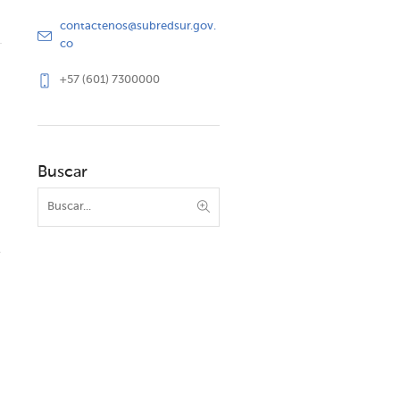
contactenos@subredsur.gov.
co
+57 (601) 7300000
Buscar