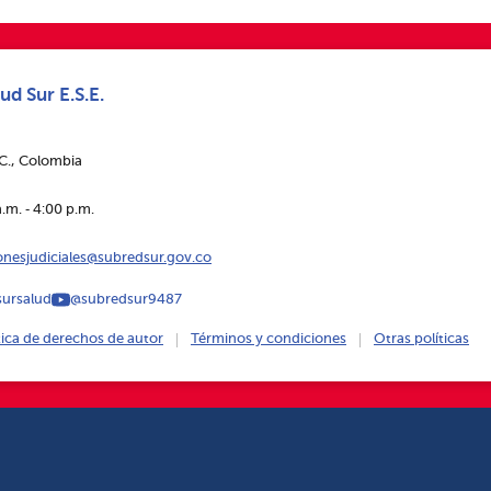
ud Sur E.S.E.
.C., Colombia
.m. ‑ 4:00 p.m.
ionesjudiciales@subredsur.gov.co
ursalud
@subredsur9487
tica de derechos de autor
Términos y condiciones
Otras políticas