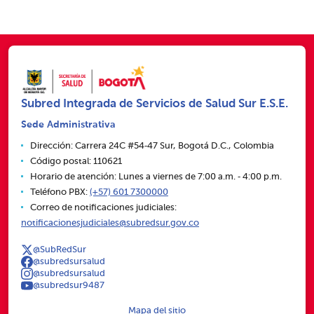
Subred Integrada de Servicios de Salud Sur E.S.E.
Sede Administrativa
Dirección: Carrera 24C #54‑47 Sur, Bogotá D.C., Colombia
Código postal: 110621
Horario de atención: Lunes a viernes de 7:00 a.m. ‑ 4:00 p.m.
Teléfono PBX:
(+57) 601 7300000
Correo de notificaciones judiciales:
notificacionesjudiciales@subredsur.gov.co
@SubRedSur
@subredsursalud
@subredsursalud
@subredsur9487
Mapa del sitio