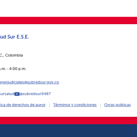
ud Sur E.S.E.
.C., Colombia
.m. ‑ 4:00 p.m.
ionesjudiciales@subredsur.gov.co
ursalud
@subredsur9487
tica de derechos de autor
Términos y condiciones
Otras políticas