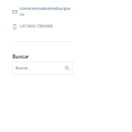
contactenos@subredsur.gov.
co
+57 (601) 7300000
Buscar