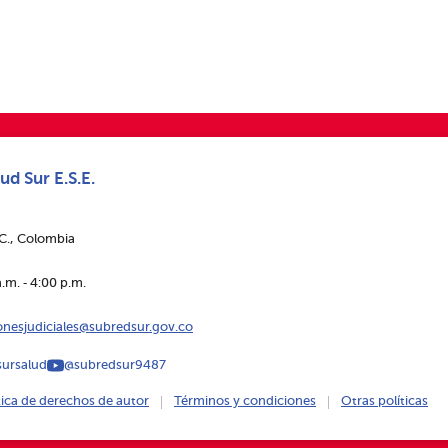
ud Sur E.S.E.
.C., Colombia
.m. ‑ 4:00 p.m.
ionesjudiciales@subredsur.gov.co
ursalud
@subredsur9487
tica de derechos de autor
Términos y condiciones
Otras políticas