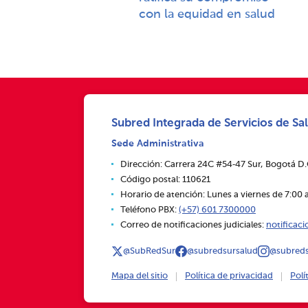
con la equidad en salud
Subred Integrada de Servicios de Sal
Sede Administrativa
Dirección: Carrera 24C #54‑47 Sur, Bogotá D
Código postal: 110621
Horario de atención: Lunes a viernes de 7:00 a
Teléfono PBX:
(+57) 601 7300000
Correo de notificaciones judiciales:
notificac
@SubRedSur
@subredsursalud
@subreds
Mapa del sitio
Política de privacidad
Polí