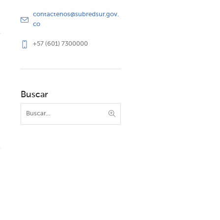
contactenos@subredsur.gov.
co
+57 (601) 7300000
Buscar