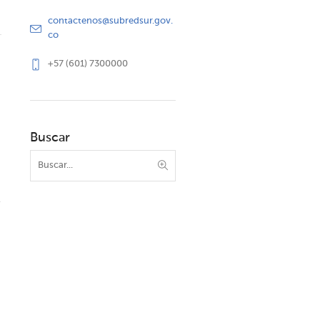
contactenos@subredsur.gov.
co
+57 (601) 7300000
Buscar