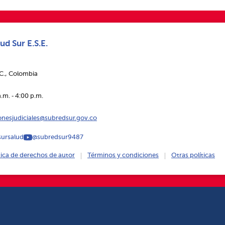
ud Sur E.S.E.
.C., Colombia
.m. ‑ 4:00 p.m.
ionesjudiciales@subredsur.gov.co
ursalud
@subredsur9487
tica de derechos de autor
Términos y condiciones
Otras políticas