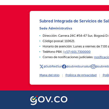
Subred Integrada de Servicios de Sal
Sede Administrativa
Dirección: Carrera 24C #54‑47 Sur, Bogotá D
Código postal: 110621
Horario de atención: Lunes a viernes de 7:00 a
Teléfono PBX:
(+57) 601 7300000
Correo de notificaciones judiciales:
notificac
@SubRedSur
@subredsursalud
@subreds
Mapa del sitio
Política de privacidad
Polí