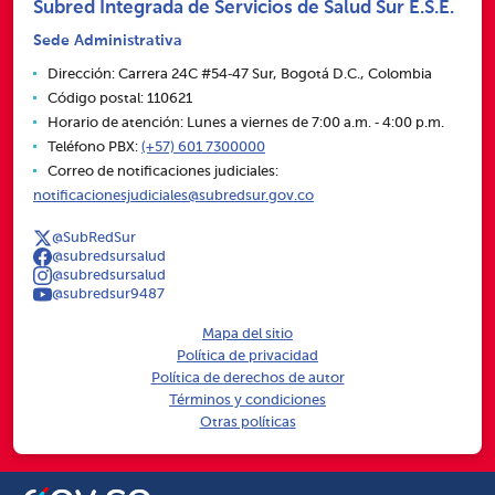
Subred Integrada de Servicios de Salud Sur E.S.E.
Sede Administrativa
Dirección: Carrera 24C #54‑47 Sur, Bogotá D.C., Colombia
Código postal: 110621
Horario de atención: Lunes a viernes de 7:00 a.m. ‑ 4:00 p.m.
Teléfono PBX:
(+57) 601 7300000
Correo de notificaciones judiciales:
notificacionesjudiciales@subredsur.gov.co
@SubRedSur
@subredsursalud
@subredsursalud
@subredsur9487
Mapa del sitio
Política de privacidad
Política de derechos de autor
Términos y condiciones
Otras políticas