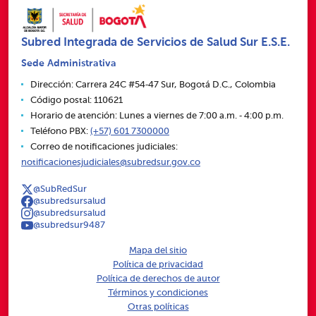
Subred Integrada de Servicios de Salud Sur E.S.E.
Sede Administrativa
Dirección: Carrera 24C #54‑47 Sur, Bogotá D.C., Colombia
Código postal: 110621
Horario de atención: Lunes a viernes de 7:00 a.m. ‑ 4:00 p.m.
Teléfono PBX:
(+57) 601 7300000
Correo de notificaciones judiciales:
notificacionesjudiciales@subredsur.gov.co
@SubRedSur
@subredsursalud
@subredsursalud
@subredsur9487
Mapa del sitio
Política de privacidad
Política de derechos de autor
Términos y condiciones
Otras políticas