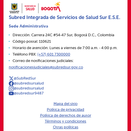
Subred Integrada de Servicios de Salud Sur E.S.E.
Sede Administrativa
Dirección: Carrera 24C #54‑47 Sur, Bogotá D.C., Colombia
Código postal: 110621
Horario de atención: Lunes a viernes de 7:00 a.m. ‑ 4:00 p.m.
Teléfono PBX:
(+57) 601 7300000
Correo de notificaciones judiciales:
notificacionesjudiciales@subredsur.gov.co
@SubRedSur
@subredsursalud
@subredsursalud
@subredsur9487
Mapa del sitio
Política de privacidad
Política de derechos de autor
Términos y condiciones
Otras políticas