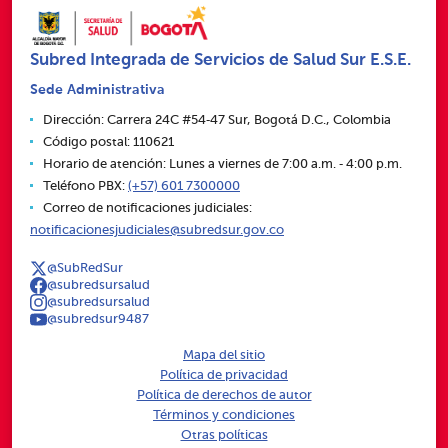
Subred Integrada de Servicios de Salud Sur E.S.E.
Sede Administrativa
Dirección: Carrera 24C #54‑47 Sur, Bogotá D.C., Colombia
Código postal: 110621
Horario de atención: Lunes a viernes de 7:00 a.m. ‑ 4:00 p.m.
Teléfono PBX:
(+57) 601 7300000
Correo de notificaciones judiciales:
notificacionesjudiciales@subredsur.gov.co
@SubRedSur
@subredsursalud
@subredsursalud
@subredsur9487
Mapa del sitio
Política de privacidad
Política de derechos de autor
Términos y condiciones
Otras políticas