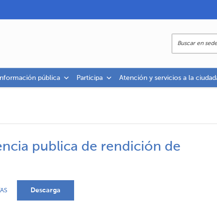
información pública
Participa
Atención y servicios a la ciudad
ncia publica de rendición de
Descarga
AS