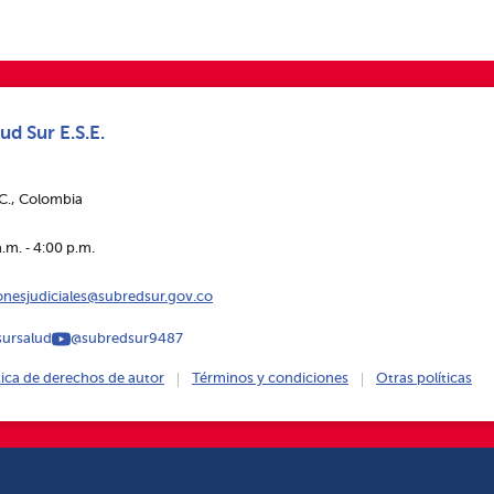
ud Sur E.S.E.
.C., Colombia
.m. ‑ 4:00 p.m.
ionesjudiciales@subredsur.gov.co
ursalud
@subredsur9487
tica de derechos de autor
Términos y condiciones
Otras políticas