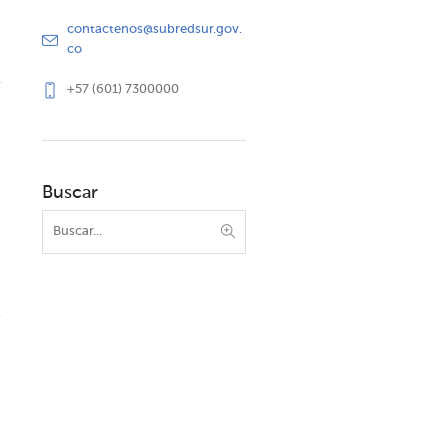
contactenos@subredsur.gov.
co
+57 (601) 7300000
Buscar