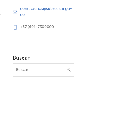
contactenos@subredsur.gov.
co
+57 (601) 7300000
Buscar