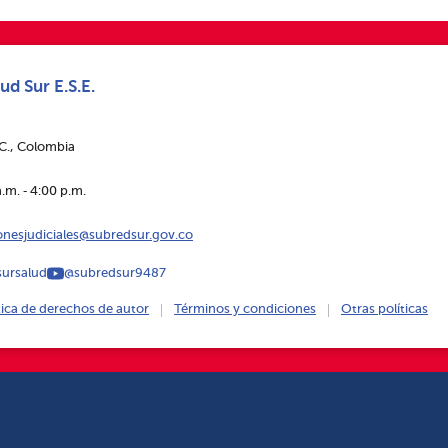
ud Sur E.S.E.
.C., Colombia
.m. ‑ 4:00 p.m.
ionesjudiciales@subredsur.gov.co
ursalud
@subredsur9487
tica de derechos de autor
Términos y condiciones
Otras políticas