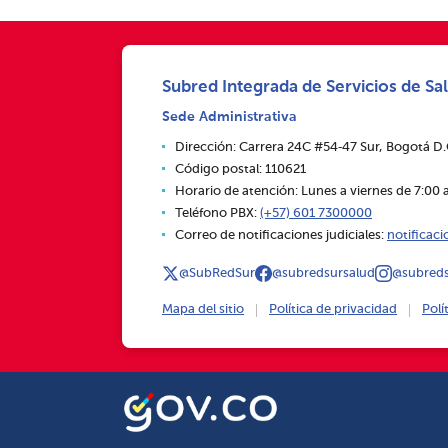
Subred Integrada de Servicios de Sal
Sede Administrativa
Dirección: Carrera 24C #54‑47 Sur, Bogotá D
Código postal: 110621
Horario de atención: Lunes a viernes de 7:00 a
Teléfono PBX:
(+57) 601 7300000
Correo de notificaciones judiciales:
notificac
@SubRedSur
@subredsursalud
@subreds
Mapa del sitio
Política de privacidad
Polí