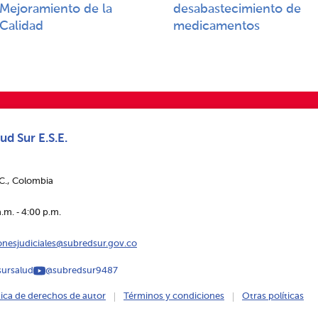
Mejoramiento de la
desabastecimiento de
Calidad​​
medicamentos
ud Sur E.S.E.
.C., Colombia
.m. ‑ 4:00 p.m.
ionesjudiciales@subredsur.gov.co
ursalud
@subredsur9487
tica de derechos de autor
Términos y condiciones
Otras políticas