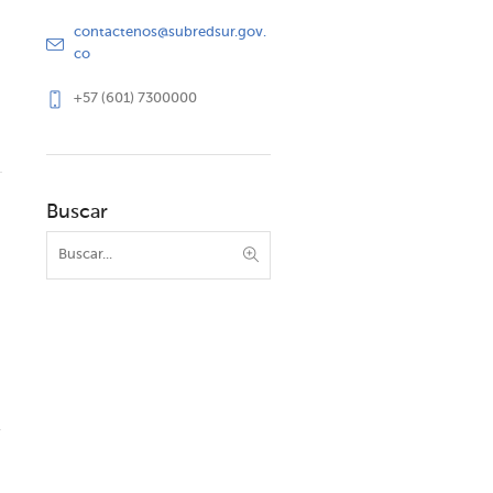
contactenos@subredsur.gov.
co
+57 (601) 7300000
Buscar