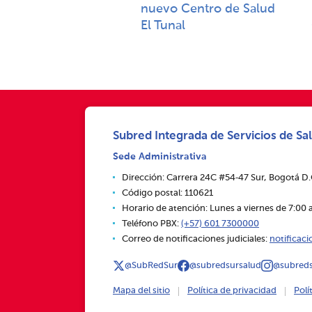
nuevo Centro de Salud
El Tunal
Subred Integrada de Servicios de Sal
Sede Administrativa
Dirección: Carrera 24C #54‑47 Sur, Bogotá D
Código postal: 110621
Horario de atención: Lunes a viernes de 7:00 a
Teléfono PBX:
(+57) 601 7300000
Correo de notificaciones judiciales:
notificac
@SubRedSur
@subredsursalud
@subreds
Mapa del sitio
Política de privacidad
Polí