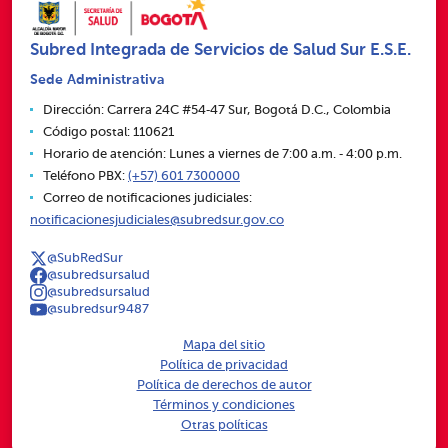
Subred Integrada de Servicios de Salud Sur E.S.E.
Sede Administrativa
Dirección: Carrera 24C #54‑47 Sur, Bogotá D.C., Colombia
Código postal: 110621
Horario de atención: Lunes a viernes de 7:00 a.m. ‑ 4:00 p.m.
Teléfono PBX:
(+57) 601 7300000
Correo de notificaciones judiciales:
notificacionesjudiciales@subredsur.gov.co
@SubRedSur
@subredsursalud
@subredsursalud
@subredsur9487
Mapa del sitio
Política de privacidad
Política de derechos de autor
Términos y condiciones
Otras políticas