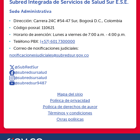
Subred Integrada de Servicios de Salud Sur E.S.E.
Sede Administrativa
Dirección: Carrera 24C #54‑47 Sur, Bogotá D.C., Colombia
Código postal: 110621
Horario de atención: Lunes a viernes de 7:00 a.m. ‑ 4:00 p.m.
Teléfono PBX:
(+57) 601 7300000
Correo de notificaciones judiciales:
notificacionesjudiciales@subredsur.gov.co
@SubRedSur
@subredsursalud
@subredsursalud
@subredsur9487
Mapa del sitio
Política de privacidad
Política de derechos de autor
Términos y condiciones
Otras políticas