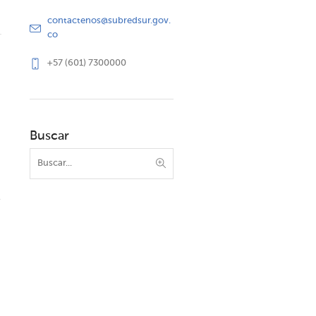
contactenos@subredsur.gov.
co
+57 (601) 7300000
Buscar