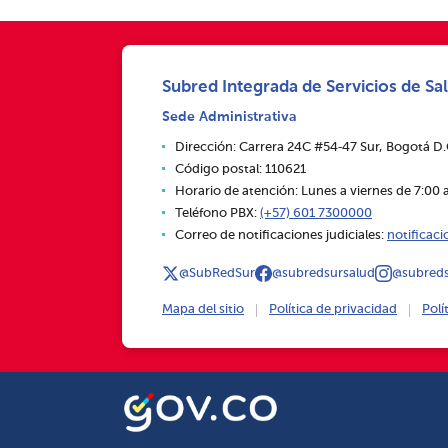
Subred Integrada de Servicios de Sal
Sede Administrativa
Dirección: Carrera 24C #54‑47 Sur, Bogotá D
Código postal: 110621
Horario de atención: Lunes a viernes de 7:00 a
Teléfono PBX:
(+57) 601 7300000
Correo de notificaciones judiciales:
notificac
@SubRedSur
@subredsursalud
@subreds
Mapa del sitio
Política de privacidad
Polí