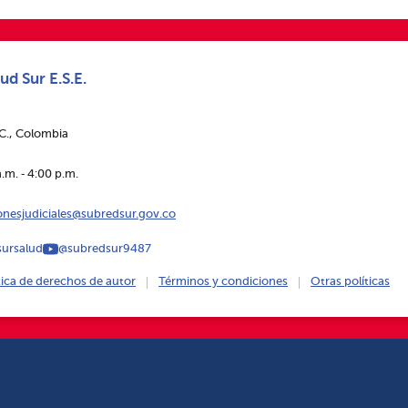
ud Sur E.S.E.
.C., Colombia
.m. ‑ 4:00 p.m.
ionesjudiciales@subredsur.gov.co
ursalud
@subredsur9487
tica de derechos de autor
Términos y condiciones
Otras políticas