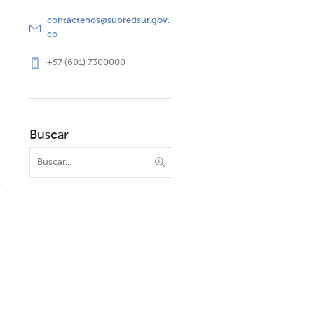
contactenos@subredsur.gov.
co
+57 (601) 7300000
Buscar