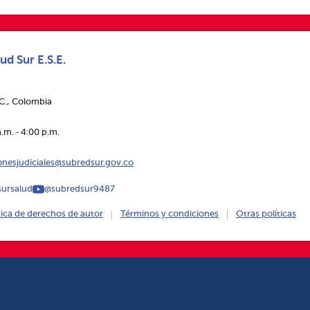
ud Sur E.S.E.
.C., Colombia
.m. ‑ 4:00 p.m.
ionesjudiciales@subredsur.gov.co
ursalud
@subredsur9487
tica de derechos de autor
Términos y condiciones
Otras políticas