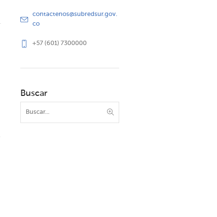
contactenos@subredsur.gov.
co
+57 (601) 7300000
Buscar