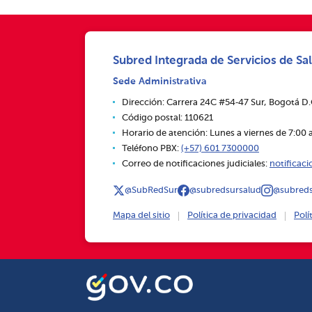
Subred Integrada de Servicios de Sal
Sede Administrativa
Dirección: Carrera 24C #54‑47 Sur, Bogotá D
Código postal: 110621
Horario de atención: Lunes a viernes de 7:00 a
Teléfono PBX:
(+57) 601 7300000
Correo de notificaciones judiciales:
notificac
@SubRedSur
@subredsursalud
@subreds
Mapa del sitio
Política de privacidad
Polí