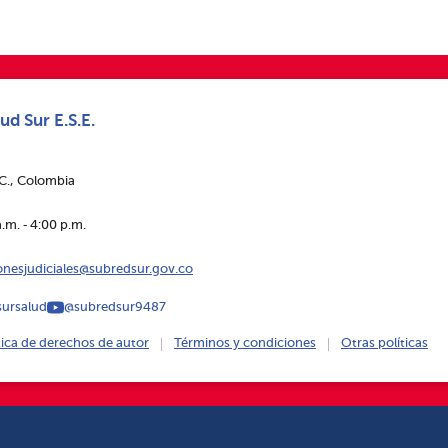
ud Sur E.S.E.
.C., Colombia
.m. ‑ 4:00 p.m.
ionesjudiciales@subredsur.gov.co
ursalud
@subredsur9487
tica de derechos de autor
Términos y condiciones
Otras políticas