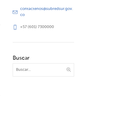
contactenos@subredsur.gov.
co
+57 (601) 7300000
Buscar