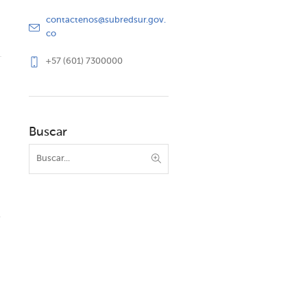
contactenos@subredsur.gov.
co
+57 (601) 7300000
Buscar