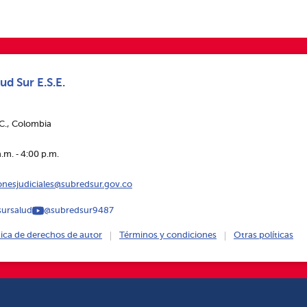
ud Sur E.S.E.
.C., Colombia
.m. ‑ 4:00 p.m.
ionesjudiciales@subredsur.gov.co
ursalud
@subredsur9487
tica de derechos de autor
Términos y condiciones
Otras políticas