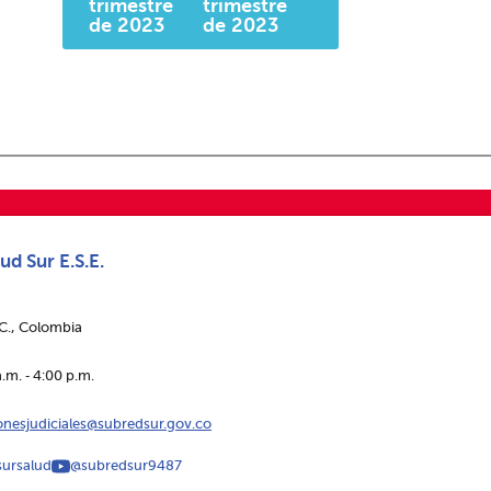
trimestre
trimestre
de 2023
de 2023
ud Sur E.S.E.
.C., Colombia
.m. ‑ 4:00 p.m.
ionesjudiciales@subredsur.gov.co
ursalud
@subredsur9487