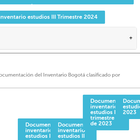
ventario estudios III Trimestre 2024
documentación del Inventario Bogotá clasificado por
Documento
Docum
inventario
estudi
estudios III
2023
trimestre
de 2023
Documento
Documento
inventario
inventario
estudios I
estudios II