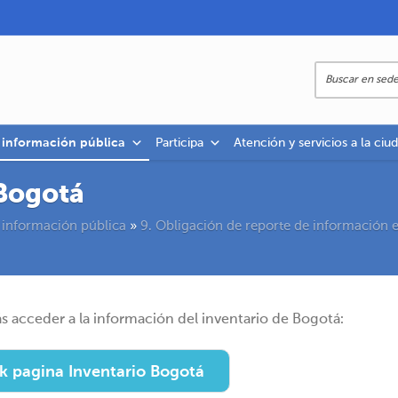
a información pública
Participa
Atención y servicios a la ciu
 Bogotá
 información pública
»
9. Obligación de reporte de información e
ás acceder a la información del inventario de Bogotá:
k pagina Inventario Bogotá