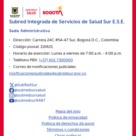
Subred Integrada de Servicios de Salud Sur E.S.E.
Sede Administrativa
Dirección: Carrera 24C #54‑47 Sur, Bogotá D.C., Colombia
Código postal: 110621
Horario de atención: Lunes a viernes de 7:00 a.m. ‑ 4:00 p.m.
Teléfono PBX:
(+57) 601 7300000
Correo de notificaciones judiciales:
notificacionesjudiciales@subredsur.gov.co
@SubRedSur
@subredsursalud
@subredsursalud
@subredsur9487
Mapa del sitio
Política de privacidad
Política de derechos de autor
Términos y condiciones
Otras políticas