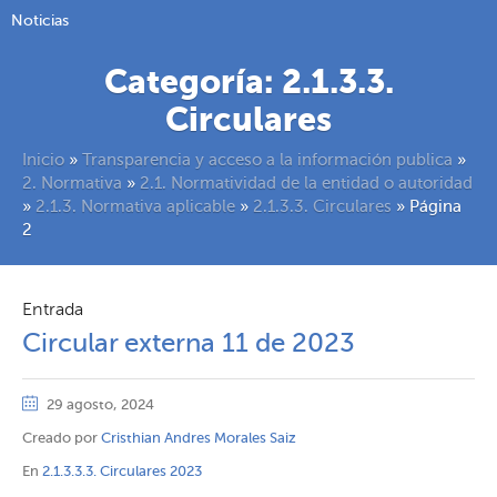
Noticias
Categoría:
2.1.3.3.
Circulares
Inicio
»
Transparencia y acceso a la información publica
»
2. Normativa
»
2.1. Normatividad de la entidad o autoridad
»
2.1.3. Normativa aplicable
»
2.1.3.3. Circulares
»
Página
2
Entrada
Circular externa 11 de 2023
29 agosto, 2024
Creado por
Cristhian Andres Morales Saiz
En
2.1.3.3.3. Circulares 2023