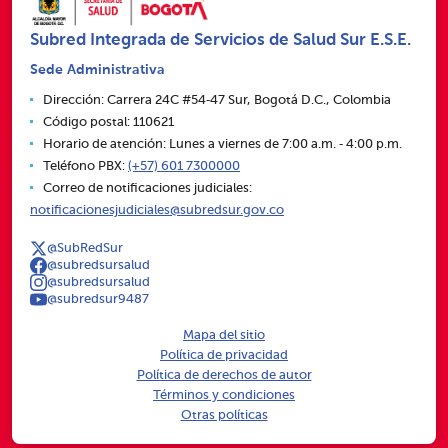
Subred Integrada de Servicios de Salud Sur E.S.E.
Sede Administrativa
Dirección: Carrera 24C #54‑47 Sur, Bogotá D.C., Colombia
Código postal: 110621
Horario de atención: Lunes a viernes de 7:00 a.m. ‑ 4:00 p.m.
Teléfono PBX:
(+57) 601 7300000
Correo de notificaciones judiciales:
notificacionesjudiciales@subredsur.gov.co
@SubRedSur
@subredsursalud
@subredsursalud
@subredsur9487
Mapa del sitio
Política de privacidad
Política de derechos de autor
Términos y condiciones
Otras políticas