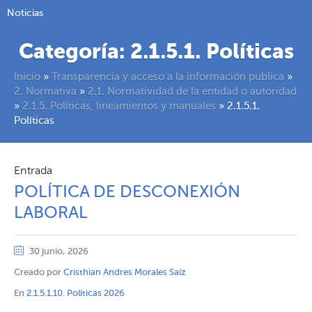
Noticias
Categoría:
2.1.5.1. Políticas
Inicio
»
Transparencia y acceso a la información publica
»
2. Normativa
»
2.1. Normatividad de la entidad o autoridad
»
2.1.5. Políticas, lineamientos y manuales
»
2.1.5.1.
Políticas
Entrada
POLÍTICA DE DESCONEXIÓN
LABORAL
30 junio, 2026
Creado por
Cristhian Andres Morales Saiz
En
2.1.5.1.10. Políticas 2026