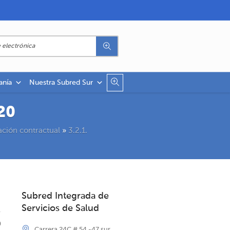
anía
Nuestra Subred Sur
20
ación contractual
»
3.2.1.
Subred Integrada de
Servicios de Salud
0
Carrera 24C # 54 -47 sur