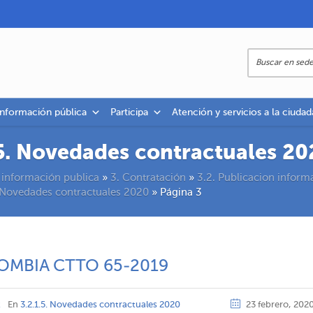
información pública
Participa
Atención y servicios a la ciudad
.5. Novedades contractuales 20
 información publica
»
3. Contratación
»
3.2. Publicacion inform
. Novedades contractuales 2020
»
Página 3
OMBIA CTTO 65-2019
z
En
3.2.1.5. Novedades contractuales 2020
23 febrero, 202