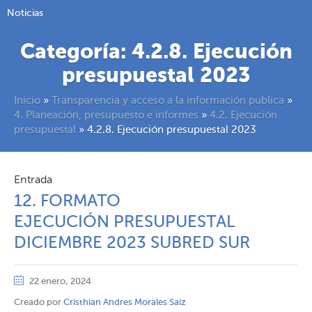
Noticias
Categoría:
4.2.8. Ejecución
presupuestal 2023
Inicio
»
Transparencia y acceso a la información publica
»
4. Planeación, presupuesto e informes
»
4.2. Ejecución
presupuestal
»
4.2.8. Ejecución presupuestal 2023
Entrada
12. FORMATO
EJECUCIÓN PRESUPUESTAL
DICIEMBRE 2023 SUBRED SUR
22 enero, 2024
Creado por
Cristhian Andres Morales Saiz