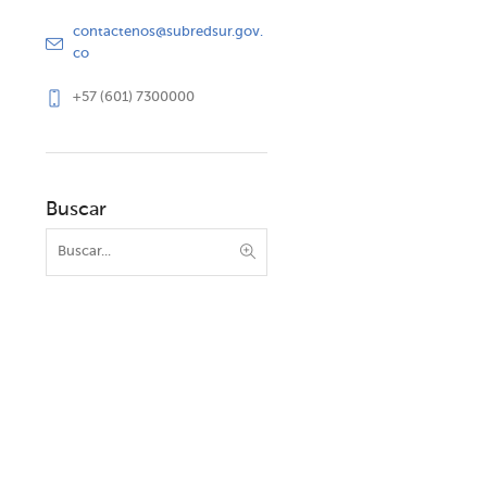
contactenos@subredsur.gov.
co
+57 (601) 7300000
Buscar