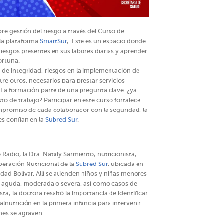
e gestión del riesgo a través del Curso de
 la plataforma
SmartSur
,. Este es un espacio donde
riesgos presentes en sus labores diarias y aprender
ortuna.
s de integridad, riesgos en la implementación de
tre otros, necesarios para prestar servicios
 La formación parte de una pregunta clave: ¿ya
sto de trabajo? Participar en este curso fortalece
mpromiso de cada colaborador con la seguridad, la
es confían en la
Subred Sur
.
adio, la Dra. Nataly Sarmiento, nutricionista,
peración Nutricional de la
Subred Sur
, ubicada en
udad Bolívar. Allí se atienden niños y niñas menores
n aguda, moderada o severa, así como casos de
ta, la doctora resaltó la importancia de identificar
utrición en la primera infancia para intervenir
nes se agraven.