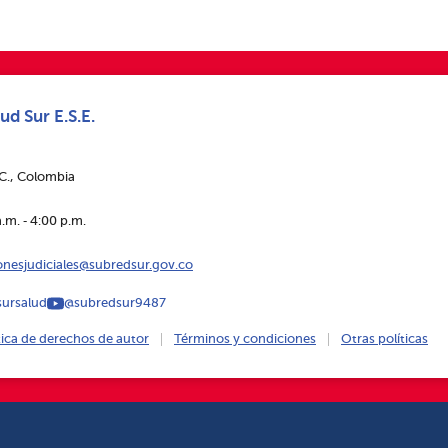
ud Sur E.S.E.
.C., Colombia
.m. ‑ 4:00 p.m.
ionesjudiciales@subredsur.gov.co
ursalud
@subredsur9487
tica de derechos de autor
Términos y condiciones
Otras políticas