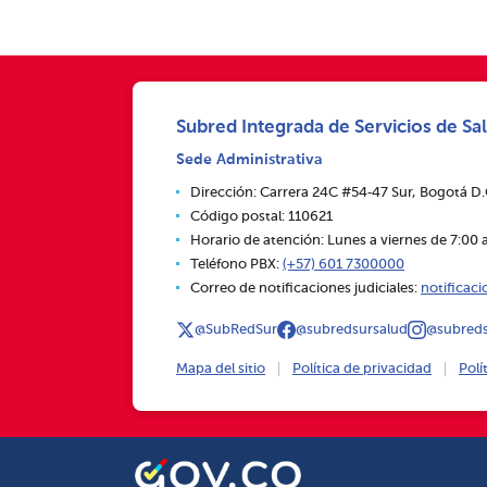
Subred Integrada de Servicios de Sal
Sede Administrativa
Dirección: Carrera 24C #54‑47 Sur, Bogotá D
Código postal: 110621
Horario de atención: Lunes a viernes de 7:00 a
Teléfono PBX:
(+57) 601 7300000
Correo de notificaciones judiciales:
notificac
@SubRedSur
@subredsursalud
@subreds
Mapa del sitio
Política de privacidad
Polí