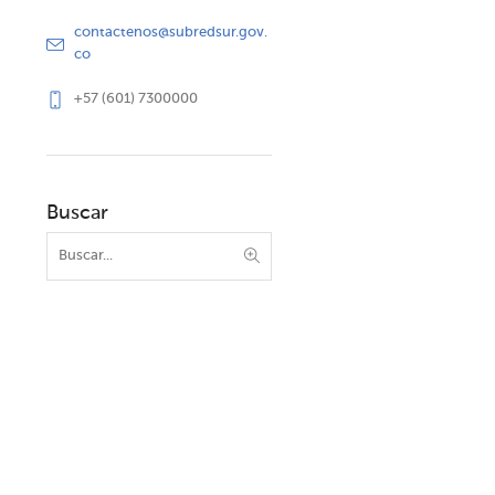
contactenos@subredsur.gov.
co
+57 (601) 7300000
Buscar