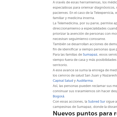
A través de estas herramientas, los médi
especialistas para orientar diagnósticos,
pacientes. En el caso de la Telexperticia,
familiar y medicina interna.
La Telemedicina, por su parte, permite apo
direccionamiento a especialidades cuando
priorizar la atención de personas con mo
necesitan seguimiento constante.
También se desarrollan acciones de dema
fin de identificar a tiempo personas que
Para las familias de
Sumapaz
, estos serv
tiempo fuera de casa y más posibilidades
territorio.
A este avance se suma la entrega de me
los centros de salud San Juan y Nazareth,
Capital Salud
y
Audifarma
.
Así, las personas pueden reclamar sus m
continuar sus tratamientos sin hacer de
Bogotá
.
Con estas acciones, la
Subred Sur
sigue a
campesinas de Sumapaz, donde la distanci
Nuevos puntos para 