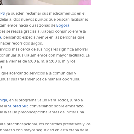
EPS
ya pueden reclamar sus medicamentos en el
elaria, dos nuevos puntos que buscan facilitar el
azamientos hacia otras zonas de
Bogotá
.
 se realiza gracias al trabajo conjunto entre la
a
, pensando especialmente en las personas que
hacer recorridos largos.
rvicio más cerca de sus hogares significa ahorrar
continuar sus tratamientos con mayor facilidad. La
s a viernes de 6:00 a. m. a 5:00 p. m. y los
a.
igue acercando servicios a la comunidad y
tinuar sus tratamientos de manera oportuna.
miga
, en el programa Salud Para Todos, junto a
de la
Subred Sur,
conversando sobre embarazo
e la salud preconcepcional antes de iniciar una
lta preconcepcional, los controles prenatales y los
mbarazo con mayor seguridad en esta etapa de la