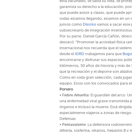
está vacunado, se salva su vida, se proteg
garantiza su derecho a la educación, por
que puede asistir a clases, que puede ap
todas estamos llegando, estamos en un t
juntos como
Distrito
vamos a sacar este p
subsecretario de integración interinstitu
Por su parte, Daniel García Cañón, direct
destacó: “Promover la actividad física ta
internacional nos recuerda que el sedent
desde el
IDRD
trabajamos para que
Bogo
encontrarse y disfrutar sus espacios púb
kilómetros, 50 años de historia y más de
que la recreación y el deporte son aliad
Como en toda gran selección, cada juga
equipo. Estos son los convocados para el 
Portero
•
Fiebre Amarilla
: El guardián del arco. 
una enfermedad viral grave transmitida
órganos e incluso la muerte. Está dirigid
especialmente viajeros a zonas de riesgo.
Defensas
•
Pentavalente
: La defensora todoterren
difteria, tosferina, tétanos, hepatitis B y 