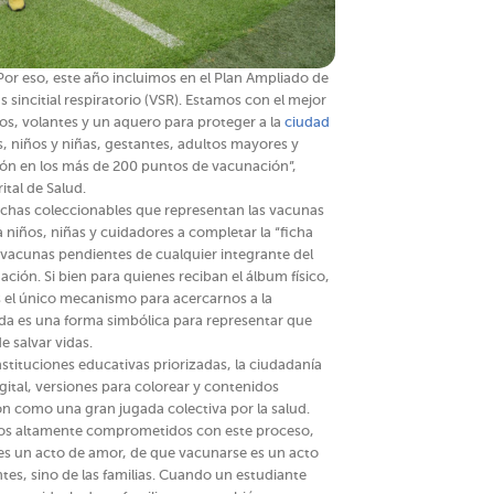
 Por eso, este año incluimos en el Plan Ampliado de
sincitial respiratorio (VSR). Estamos con el mejor
s, volantes y un aquero para proteger a la
ciudad
 niños y niñas, gestantes, adultos mayores y
ión en los más de 200 puntos de vacunación”,
tal de Salud.
chas coleccionables que representan las vacunas
niños, niñas y cuidadores a completar la “ficha
s vacunas pendientes de cualquier integrante del
ción. Si bien para quienes reciban el álbum físico,
s el único mecanismo para acercarnos a la
ada es una forma simbólica para representar que
 salvar vidas.
nstituciones educativas priorizadas, la ciudadanía
ital, versiones para colorear y contenidos
n como una gran jugada colectiva por la salud.
mos altamente comprometidos con este proceso,
s un acto de amor, de que vacunarse es un acto
tes, sino de las familias. Cuando un estudiante