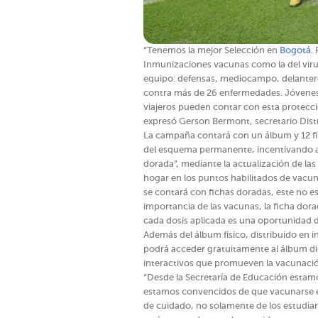
“Tenemos la mejor Selección en
Bogotá
.
Inmunizaciones vacunas como la del virus 
equipo: defensas, mediocampo, delantero
contra más de 26 enfermedades. Jóvenes,
viajeros pueden contar con esta protecc
expresó Gerson Bermont, secretario Distri
La campaña contará con un álbum y 12 fi
del esquema permanente, incentivando a 
dorada”, mediante la actualización de la
hogar en los puntos habilitados de vacuna
se contará con fichas doradas, este no e
importancia de las vacunas, la ficha dor
cada dosis aplicada es una oportunidad de
Además del álbum físico, distribuido en i
podrá acceder gratuitamente al álbum dig
interactivos que promueven la vacunació
“Desde la Secretaría de Educación esta
estamos convencidos de que vacunarse e
de cuidado, no solamente de los estudian