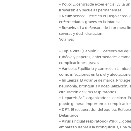
•
Polio
: El central de experiencia. Evita
irreversible y secuelas permanentes.
•
Neumococo:
Fuerte en el juego aéreo. 
enfermedades graves en la infancia.
•
Rotavirus:
La defensora de la primera lí
severas y deshidratación.
Volantes
•
Triple Viral
(Capitán): El cerebro del eq
rubéola y paperas, enfermedades altame
complicaciones graves.
•
Varicela:
Equilibrio y control en la mita
como infecciones en la piel y afectacion
•
Influenza:
El volante de marca. Protege
neumonía, bronquitis y hospitalización, 
circulación de virus respiratorios.
•
Hepatitis A:
El organizador silencioso. 
puede generar importantes complicacion
•
DPT:
El recuperador del equipo. Refuerza
Delanteros
•
Virus sincitial respiratorio (VSR)
: El gol
embarazo frente a la bronquiolitis, una d