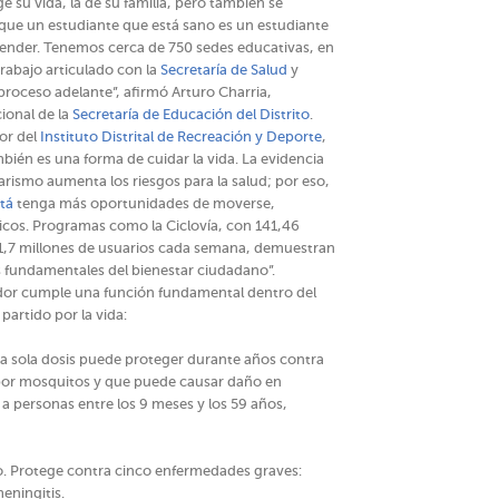
e su vida, la de su familia, pero también se
que un estudiante que está sano es un estudiante
render. Tenemos cerca de 750 sedes educativas, en
rabajo articulado con la
Secretaría de Salud
y
roceso adelante”, afirmó Arturo Charria,
cional de la
Secretaría de Educación del Distrito
.
or del
Instituto Distrital de Recreación y Deporte
,
mbién es una forma de cuidar la vida. La evidencia
arismo aumenta los riesgos para la salud; por eso,
tá
tenga más oportunidades de moverse,
licos. Programas como la Ciclovía, con 141,46
 1,7 millones de usuarios cada semana, demuestran
os fundamentales del bienestar ciudadano”.
dor cumple una función fundamental dentro del
partido por la vida:
Una sola dosis puede proteger durante años contra
 por mosquitos y que puede causar daño en
a a personas entre los 9 meses y los 59 años,
o. Protege contra cinco enfermedades graves:
meningitis.