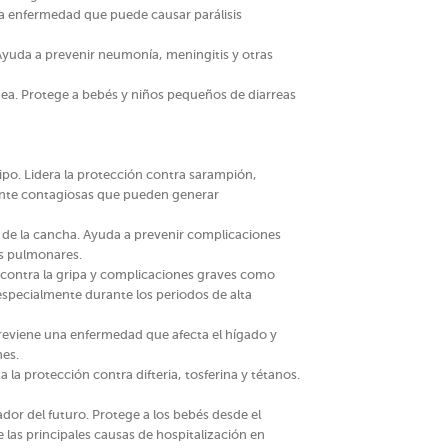
 una enfermedad que puede causar parálisis
Ayuda a prevenir neumonía, meningitis y otras
nea. Protege a bebés y niños pequeños de diarreas
uipo. Lidera la protección contra sarampión,
nte contagiosas que pueden generar
d de la cancha. Ayuda a prevenir complicaciones
es pulmonares.
 contra la gripa y complicaciones graves como
especialmente durante los periodos de alta
Previene una enfermedad que afecta el hígado y
es.
 la protección contra difteria, tosferina y tétanos.
eador del futuro. Protege a los bebés desde el
e las principales causas de hospitalización en