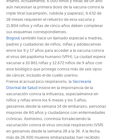
infantil. Actualmente, 6.000 niños y niñas de un año
aún necesitan la primera dosis de la vacuna contra la
triple Viral (sarampión, rubéola y paperas); 6.632 de
18 meses requieren el refuerzo de esta vacuna y
11.804 niños y niñas de cinco años deben completar
sus esquemas correspondientes.
Bogotá
también hace un llamado especial a madres,
padres y cuidadores de niños, niñas y adolescentes
entre los 9 y 17 años para acceder a la vacuna contra
el virus del papiloma humano (VPH). La ciudad espera
vacunar a 10.861 niñas y 12.672 niños de 9 años con
este biológico que protege contra más de seis tipos
de cáncer, incluido el de cuello uterino.
Frente al actual pico respiratorio, la
Secretaría
Distrital de Salud
insiste en la importancia de la
vacunación contra la influenza, especialmente en
niños y niñas entre los 6 meses y los 5 años,
gestantes desde la semana 14 de embarazo, personas
mayores de 60 años y ciudadanos con enfermedades
crónicas. Asimismo, continúa fortaleciendo la
vacunación contra el virus sincitial respiratorio (VSR)
en gestantes desde la semana 28 a la 36. A la fecha,
más de 26.900 mujeres embarazadas han recibido