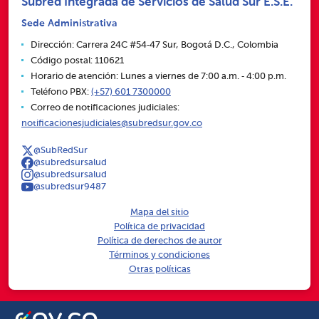
Subred Integrada de Servicios de Salud Sur E.S.E.
Sede Administrativa
Dirección: Carrera 24C #54‑47 Sur, Bogotá D.C., Colombia
Código postal: 110621
Horario de atención: Lunes a viernes de 7:00 a.m. ‑ 4:00 p.m.
Teléfono PBX:
(+57) 601 7300000
Correo de notificaciones judiciales:
notificacionesjudiciales@subredsur.gov.co
@SubRedSur
@subredsursalud
@subredsursalud
@subredsur9487
Mapa del sitio
Política de privacidad
Política de derechos de autor
Términos y condiciones
Otras políticas