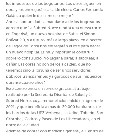
los impuestos de los bogotanos. Los otros siguen en
obra y los entregará el alcalde electo Carlos Fernando
Galán, a quien le deseamos lo mejor.”
Ante la comunidad, la mandataria de los bogotanos
agregó que “la Subred Norte tendrá una nueva torre
en Engativá, un nuevo hospital de Suba, el Simón
Bolívar 2.0, y a futuro, más a largo plazo, en el sector
de Lagos de Torca nos entregarán el lote para hacer
un nuevo hospital. Es muy importante construir
sobre lo construido. No llegar a parar, a sabotear, a
dañar. Las obras no son de los alcaldes, que no
tenemos sino la fortuna de ser unos servidores
públicos transparentes y rigurosos de sus impuestos
durante cuatro años”.​
Este centro entra en servicio gracias al trabajo
realizado por la Secretaría Distrital de Salud y la
Subred Norte, cuya remodelación inició en agosto de
2021, y que beneficia a más de 39.000 habitantes de
los barrios de las UPZ Verbenal, La Uribe, Toberín, San
Cristóbal, Cedros y Paseo de Los Libertadores, en el
norte de la ciudad.
Además de contar con medicina general, el Centro de