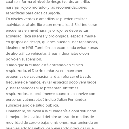
cual se informa el nivel de riesgo (verde, amarillo,
naranja, rojo o morado) y las recomendaciones
específicas para cada categoría.
En niveles verdes o amarillos se pueden realizar
actividades al aire libre con normalidad. Si el índice se
encuentra en nivel naranja o rojo, se debe evitar
actividad física intensa y prolongada, especialmente
en grupos de riesgo, quienes pueden usar tapabocas,
idealmente N95. También se recomienda evitar zonas
de alto tráfico vehicular, áreas industriales o con
polvo en suspensión.
“Dado que la ciudad está entrando en el pico
respiratorio, el Distrito enfatiza en mantener
esquemas de vacunación al día, reforzar el lavado
frecuente de manos, evitar espacios poco ventilados
y usar tapabocas si se presentan síntomas
respiratorios, especialmente cuando se convive con
personas vulnerables”, indicó Julián Fernández,
subsecretario de salud pública.
Finalmente, se invita a la ciudadanía a contribuir con
la mejora de la calidad del aire utilizando medios de
movilidad de cero o bajas emisiones, manteniendo en
buen estado los vehículos y evitando prácticas que