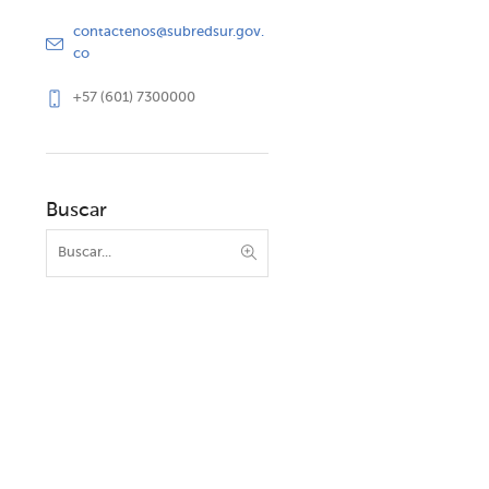
contactenos@subredsur.gov.
co
+57 (601) 7300000
Buscar