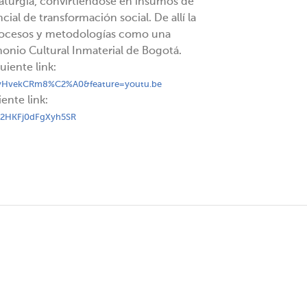
aturgia, convirtiéndose en insumos de
al de transformación social. De allí la
rocesos y metodologías como una
monio Cultural Inmaterial de Bogotá.
iente link:
NyHvekCRm8%C2%A0&feature=youtu.be
ente link:
sn2HKFj0dFgXyh5SR