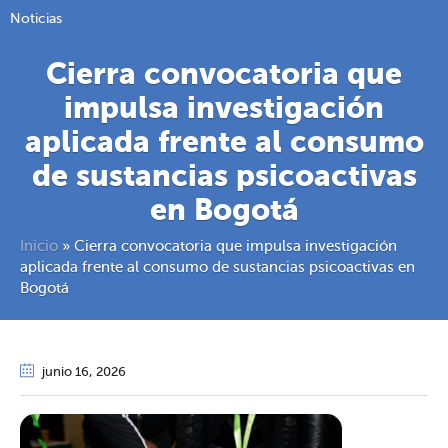
Noticias
Cierra convocatoria que
impulsa investigación
aplicada frente al consumo
de sustancias psicoactivas
en Bogotá​​
Inicio
»
Cierra convocatoria que impulsa investigación
aplicada frente al consumo de sustancias psicoactivas en
Bogotá​​
junio 16
, 2026