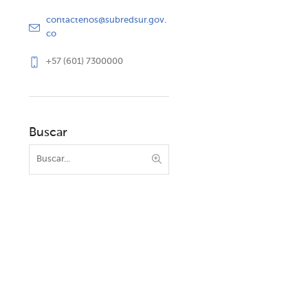
contactenos@subredsur.gov.
co
+57 (601) 7300000
Buscar