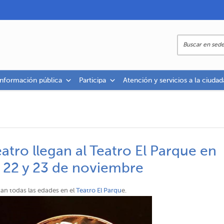
información pública
Participa
Atención y servicios a la ciudad
eatro llegan al Teatro El Parque en
e 22 y 23 de noviembre
utan todas las edades en el
Teatro El Parqu
e.