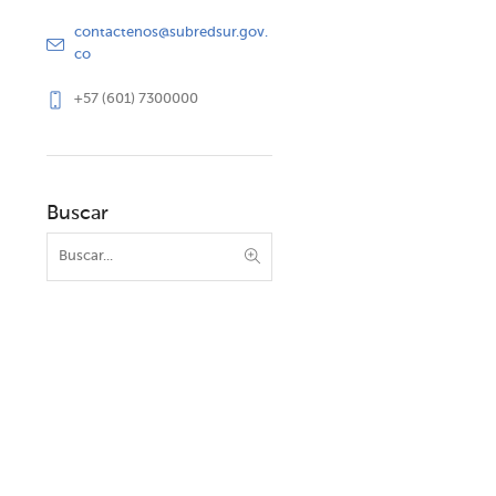
contactenos@subredsur.gov.
co
+57 (601) 7300000
Buscar