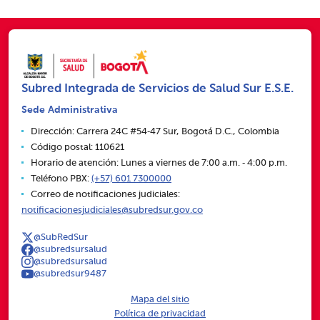
Subred Integrada de Servicios de Salud Sur E.S.E.
Sede Administrativa
Dirección: Carrera 24C #54‑47 Sur, Bogotá D.C., Colombia
Código postal: 110621
Horario de atención: Lunes a viernes de 7:00 a.m. ‑ 4:00 p.m.
Teléfono PBX:
(+57) 601 7300000
Correo de notificaciones judiciales:
notificacionesjudiciales@subredsur.gov.co
@SubRedSur
@subredsursalud
@subredsursalud
@subredsur9487
Mapa del sitio
Política de privacidad