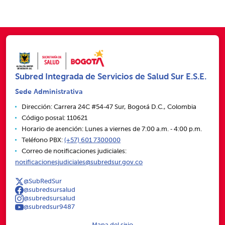
Subred Integrada de Servicios de Salud Sur E.S.E.
Sede Administrativa
Dirección: Carrera 24C #54‑47 Sur, Bogotá D.C., Colombia
Código postal: 110621
Horario de atención: Lunes a viernes de 7:00 a.m. ‑ 4:00 p.m.
Teléfono PBX:
(+57) 601 7300000
Correo de notificaciones judiciales:
notificacionesjudiciales@subredsur.gov.co
@SubRedSur
@subredsursalud
@subredsursalud
@subredsur9487