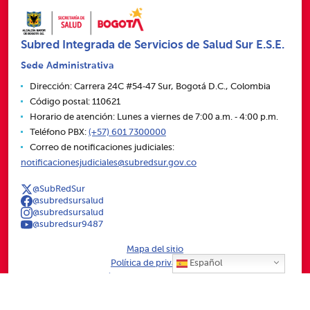
Subred Integrada de Servicios de Salud Sur E.S.E.
Sede Administrativa
Dirección: Carrera 24C #54‑47 Sur, Bogotá D.C., Colombia
Código postal: 110621
Horario de atención: Lunes a viernes de 7:00 a.m. ‑ 4:00 p.m.
Teléfono PBX:
(+57) 601 7300000
Correo de notificaciones judiciales:
notificacionesjudiciales@subredsur.gov.co
@SubRedSur
@subredsursalud
@subredsursalud
@subredsur9487
Mapa del sitio
Política de privacidad
Español
Política de derechos de autor
Términos y condiciones
Otras políticas