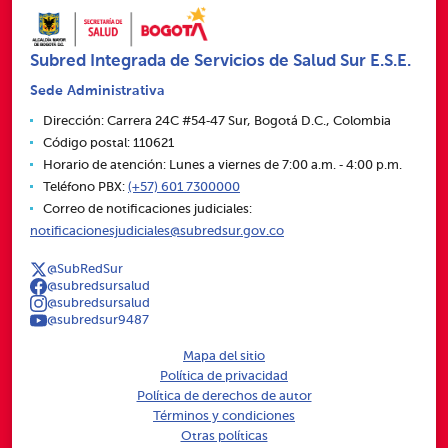
Subred Integrada de Servicios de Salud Sur E.S.E.
Sede Administrativa
Dirección: Carrera 24C #54‑47 Sur, Bogotá D.C., Colombia
Código postal: 110621
Horario de atención: Lunes a viernes de 7:00 a.m. ‑ 4:00 p.m.
Teléfono PBX:
(+57) 601 7300000
Correo de notificaciones judiciales:
notificacionesjudiciales@subredsur.gov.co
@SubRedSur
@subredsursalud
@subredsursalud
@subredsur9487
Mapa del sitio
Política de privacidad
Política de derechos de autor
Términos y condiciones
Otras políticas