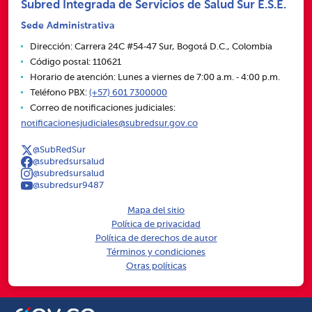
Subred Integrada de Servicios de Salud Sur E.S.E.
Sede Administrativa
Dirección: Carrera 24C #54‑47 Sur, Bogotá D.C., Colombia
Código postal: 110621
Horario de atención: Lunes a viernes de 7:00 a.m. ‑ 4:00 p.m.
Teléfono PBX:
(+57) 601 7300000
Correo de notificaciones judiciales:
notificacionesjudiciales@subredsur.gov.co
@SubRedSur
@subredsursalud
@subredsursalud
@subredsur9487
Mapa del sitio
Política de privacidad
Política de derechos de autor
Términos y condiciones
Otras políticas