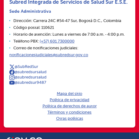
Subred Integrada de Servicios de Salud Sur E.S.E.
Sede Administrativa
Dirección: Carrera 24C #54‑47 Sur, Bogotá D.C., Colombia
Código postal: 110621
Horario de atención: Lunes a viernes de 7:00 a.m. ‑ 4:00 p.m.
Teléfono PBX:
(+57) 601 7300000
Correo de notificaciones judiciales:
notificacionesjudiciales@subredsur.gov.co
@SubRedSur
@subredsursalud
@subredsursalud
@subredsur9487
Mapa del sitio
Política de privacidad
Política de derechos de autor
Términos y condiciones
Otras políticas