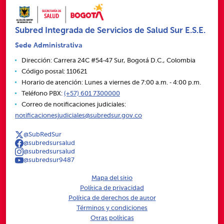
Subred Integrada de Servicios de Salud Sur E.S.E.
Sede Administrativa
Dirección: Carrera 24C #54‑47 Sur, Bogotá D.C., Colombia
Código postal: 110621
Horario de atención: Lunes a viernes de 7:00 a.m. ‑ 4:00 p.m.
Teléfono PBX:
(+57) 601 7300000
Correo de notificaciones judiciales:
notificacionesjudiciales@subredsur.gov.co
@SubRedSur
@subredsursalud
@subredsursalud
@subredsur9487
Mapa del sitio
Política de privacidad
Política de derechos de autor
Términos y condiciones
Otras políticas