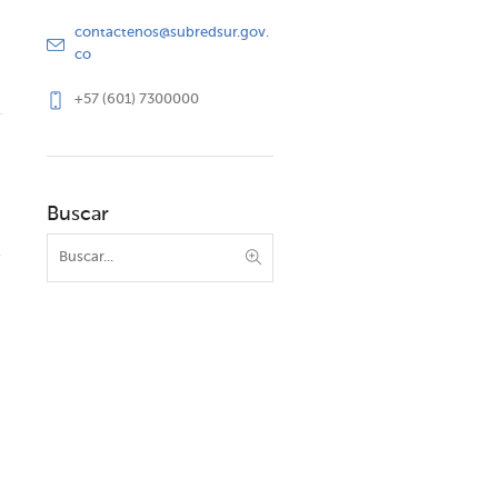
contactenos@subredsur.gov.
co
+57 (601) 7300000
Buscar