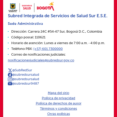
Subred Integrada de Servicios de Salud Sur E.S.E.
Sede Administrativa
Dirección: Carrera 24C #54‑47 Sur, Bogotá D.C., Colombia
Código postal: 110621
Horario de atención: Lunes a viernes de 7:00 a.m. ‑ 4:00 p.m.
Teléfono PBX:
(+57) 601 7300000
Correo de notificaciones judiciales:
notificacionesjudiciales@subredsur.gov.co
@SubRedSur
@subredsursalud
@subredsursalud
@subredsur9487
Mapa del sitio
Política de privacidad
Política de derechos de autor
Términos y condiciones
Otras políticas