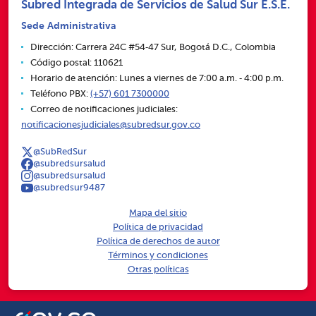
Subred Integrada de Servicios de Salud Sur E.S.E.
Sede Administrativa
Dirección: Carrera 24C #54‑47 Sur, Bogotá D.C., Colombia
Código postal: 110621
Horario de atención: Lunes a viernes de 7:00 a.m. ‑ 4:00 p.m.
Teléfono PBX:
(+57) 601 7300000
Correo de notificaciones judiciales:
notificacionesjudiciales@subredsur.gov.co
@SubRedSur
@subredsursalud
@subredsursalud
@subredsur9487
Mapa del sitio
Política de privacidad
Política de derechos de autor
Términos y condiciones
Otras políticas