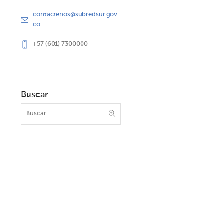
contactenos@subredsur.gov.
co
+57 (601) 7300000
Buscar