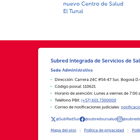
nuevo Centro de Salud
El Tunal
Subred Integrada de Servicios de Sal
Sede Administrativa
Dirección: Carrera 24C #54‑47 Sur, Bogotá D
Código postal: 110621
Horario de atención: Lunes a viernes de 7:00 a
Teléfono PBX:
(+57) 601 7300000
Correo de notificaciones judiciales:
notificac
@SubRedSur
@subredsursalud
@subreds
Mapa del sitio
Política de privacidad
Polí