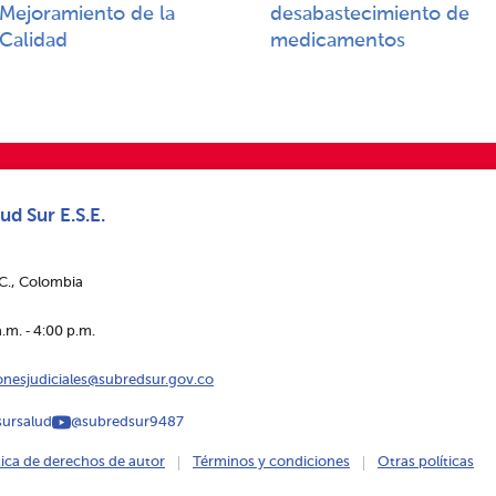
Mejoramiento de la
desabastecimiento de
Calidad​​
medicamentos
ud Sur E.S.E.
.C., Colombia
.m. ‑ 4:00 p.m.
ionesjudiciales@subredsur.gov.co
ursalud
@subredsur9487
tica de derechos de autor
Términos y condiciones
Otras políticas