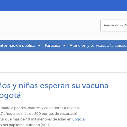
información pública
Participa
Atención y servicios a la ciudad
ños y niñas esperan su vacuna
gotá​​
amado a padres, madres y cuidadores a llevar a
y 17 años a los más de 200 puntos de vacunación
ertir que más de 40 mil menores de edad en
Bogotá
us del papiloma humano (VPH).