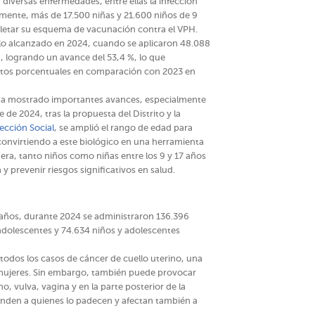
 diversas enfermedades, entre ellas la infección
mente, más de 17.500 niñas y 21.600 niños de 9
pletar su esquema de vacunación contra el VPH.
a lo alcanzado en 2024, cuando se aplicaron 48.088
, logrando un avance del 53,4 %, lo que
ntos porcentuales en comparación con 2023 en
a ha mostrado importantes avances, especialmente
de 2024, tras la propuesta del Distrito y la
tección Social
, se amplió el rango de edad para
convirtiendo a este biológico en una herramienta
era, tanto niños como niñas entre los 9 y 17 años
y prevenir riesgos significativos en salud.
7 años, durante 2024 se administraron 136.396
adolescentes y 74.634 niños y adolescentes
i todos los casos de cáncer de cuello uterino, una
mujeres. Sin embargo, también puede provocar
o, vulva, vagina y en la parte posterior de la
nden a quienes lo padecen y afectan también a