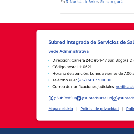
En
3. Noticias inferior
,
Sin categoría
Subred Integrada de Servicios de Sal
Sede Administrativa
Dirección: Carrera 24C #54‑47 Sur, Bogotá D
Código postal: 110621
Horario de atención: Lunes a viernes de 7:00 a
Teléfono PBX:
(+57) 601 7300000
Correo de notificaciones judiciales:
notificac
@SubRedSur
@subredsursalud
@subreds
Mapa del sitio
Política de privacidad
Polí