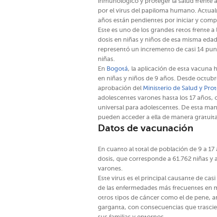
inmunológico y proteger la salud frente a
por el virus del papiloma humano. Actual
años están pendientes por iniciar y com
Este es uno de los grandes retos frente 
dosis en niñas y niños de esa misma edad
representó un incremento de casi 14 pu
niñas.
En
Bogotá
, la aplicación de esta vacun
en niñas y niños de 9 años. Desde octubre 
aprobación del
Ministerio de Salud y Pro
adolescentes varones hasta los 17 años, 
universal para adolescentes. De esta man
pueden acceder a ella de manera gratuita 
Datos de vacunación
En cuanto al total de población de 9 a 1
dosis, que corresponde a 61.762 niñas y 
varones.
Este virus es el principal causante de cas
de las enfermedades más frecuentes en 
otros tipos de cáncer como el de pene, an
garganta, con consecuencias que trascie