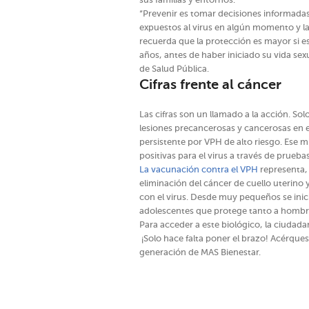
sus familias y entornos.
“Prevenir es tomar decisiones informada
expuestos al virus en algún momento y la
recuerda que la protección es mayor si es
años, antes de haber iniciado su vida sex
de Salud Pública.
Cifras frente al cáncer
Las cifras son un llamado a la acción. So
lesiones precancerosas y cancerosas en e
persistente por VPH de alto riesgo. Ese
positivas para el virus a través de prueba
La vacunación contra el VPH
representa, 
eliminación del cáncer de cuello uterino 
con el virus. Desde muy pequeños se inic
adolescentes que protege tanto a homb
Para acceder a este biológico, la ciudad
¡Solo hace falta poner el brazo! Acérquese
generación de MAS Bienestar.