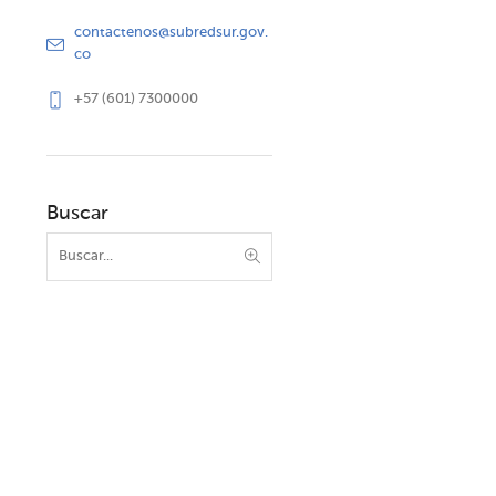
contactenos@subredsur.gov.
co
+57 (601) 7300000
Buscar