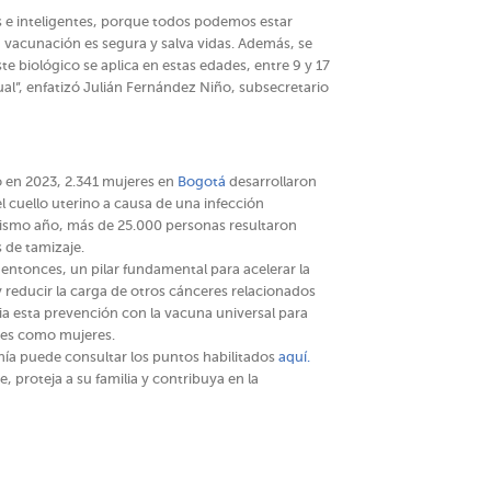
s e inteligentes, porque todos podemos estar
 vacunación es segura y salva vidas. Además, se
te biológico se aplica en estas edades, entre 9 y 17
ual”, enfatizó Julián Fernández Niño, subsecretario
lo en 2023, 2.341 mujeres en
Bogotá
desarrollaron
l cuello uterino a causa de una infección
 mismo año, más de 25.000 personas resultaron
s de tamizaje.
entonces, un pilar fundamental para acelerar la
y reducir la carga de otros cánceres relacionados
ia esta prevención con la vacuna universal para
res como mujeres.
anía puede consultar los puntos habilitados
aquí.
, proteja a su familia y contribuya en la